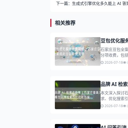
下一篇：生成式引擎优化多久能上 AI 答
相关推荐
豆包优化服
石家庄豆包全
分项收费，包括
做出明智选择。.
2026-07-18
品牌 AI 
本文深入探讨
求、优化搜索引
增强市场竞争力。
2026-07-18
AI 问答引