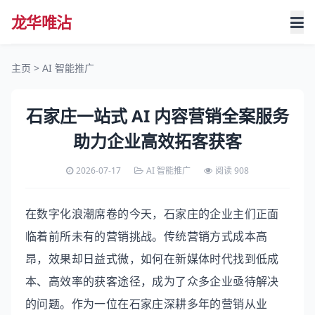
龙华唯沾
首页
主页
>
AI 智能推广
关于我们
石家庄一站式 AI 内容营销全案服务
短视频运营
助力企业高效拓客获客
自媒体孵化
2026-07-17
AI 智能推广
阅读 908
AI 智能推广
在数字化浪潮席卷的今天，石家庄的企业主们正面
临着前所未有的营销挑战。传统营销方式成本高
SEO 网站优化
昂，效果却日益式微，如何在新媒体时代找到低成
电商创业技巧
本、高效率的获客途径，成为了众多企业亟待解决
的问题。作为一位在石家庄深耕多年的营销从业