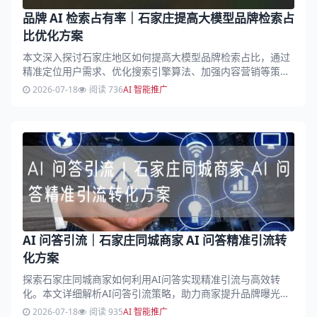
品牌 AI 检索占有率｜石家庄提高大模型品牌检索占
比优化方案
本文深入探讨石家庄地区如何提高大模型品牌检索占比，通过
精准定位用户需求、优化搜索引擎算法、加强内容营销等策
略，助力品牌提升AI检索占有率，增强市场竞争力。...
2026-07-18
阅读 736
AI 智能推广
AI 问答引流｜石家庄同城商家 AI 问答精准引流转
化方案
探索石家庄同城商家如何利用AI问答实现精准引流与高效转
化。本文详细解析AI问答引流策略，助力商家提升品牌曝光，
吸引目标客户，实现业务增长。...
2026-07-18
阅读 935
AI 智能推广