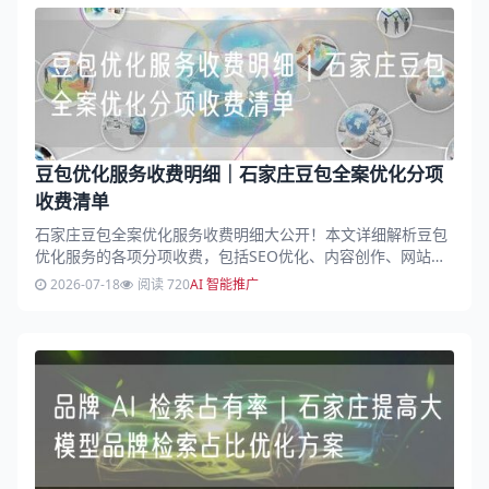
豆包优化服务收费明细｜石家庄豆包全案优化分项
收费清单
石家庄豆包全案优化服务收费明细大公开！本文详细解析豆包
优化服务的各项分项收费，包括SEO优化、内容创作、网站建
设等，助您清晰了解费用构成，做出明智选择。...
2026-07-18
阅读 720
AI 智能推广