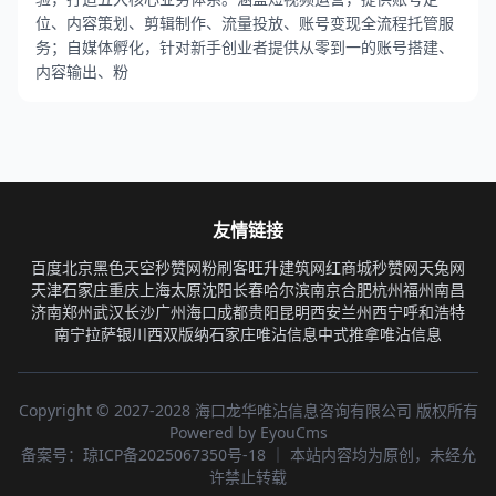
位、内容策划、剪辑制作、流量投放、账号变现全流程托管服
务；自媒体孵化，针对新手创业者提供从零到一的账号搭建、
内容输出、粉
友情链接
百度
北京
黑色天空秒赞网
粉刷客
旺升建筑
网红商城
秒赞网
天兔网
天津
石家庄
重庆
上海
太原
沈阳
长春
哈尔滨
南京
合肥
杭州
福州
南昌
济南
郑州
武汉
长沙
广州
海口
成都
贵阳
昆明
西安
兰州
西宁
呼和浩特
南宁
拉萨
银川
西双版纳
石家庄
唯沾信息
中式推拿
唯沾信息
Copyright © 2027-2028 海口龙华唯沾信息咨询有限公司 版权所有
Powered by EyouCms
备案号：
琼ICP备2025067350号-18
｜ 本站内容均为原创，未经允
许禁止转载